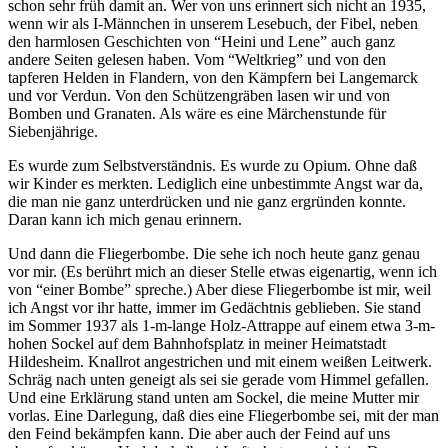
schon sehr früh damit an. Wer von uns erinnert sich nicht an 1935,
wenn wir als I-Männchen in unserem Lesebuch, der Fibel, neben
den harmlosen Geschichten von “Heini und Lene” auch ganz
andere Seiten gelesen haben. Vom “Weltkrieg” und von den
tapferen Helden in Flandern, von den Kämpfern bei Langemarck
und vor Verdun. Von den Schützengräben lasen wir und von
Bomben und Granaten. Als wäre es eine Märchenstunde für
Siebenjährige.
Es wurde zum Selbstverständnis. Es wurde zu Opium. Ohne daß
wir Kinder es merkten. Lediglich eine unbestimmte Angst war da,
die man nie ganz unterdrücken und nie ganz ergründen konnte.
Daran kann ich mich genau erinnern.
Und dann die Fliegerbombe. Die sehe ich noch heute ganz genau
vor mir. (Es berührt mich an dieser Stelle etwas eigenartig, wenn ich
von “einer Bombe” spreche.) Aber diese Fliegerbombe ist mir, weil
ich Angst vor ihr hatte, immer im Gedächtnis geblieben. Sie stand
im Sommer 1937 als 1-m-lange Holz-Attrappe auf einem etwa 3-m-
hohen Sockel auf dem Bahnhofsplatz in meiner Heimatstadt
Hildesheim. Knallrot angestrichen und mit einem weißen Leitwerk.
Schräg nach unten geneigt als sei sie gerade vom Himmel gefallen.
Und eine Erklärung stand unten am Sockel, die meine Mutter mir
vorlas. Eine Darlegung, daß dies eine Fliegerbombe sei, mit der man
den Feind bekämpfen kann. Die aber auch der Feind auf uns