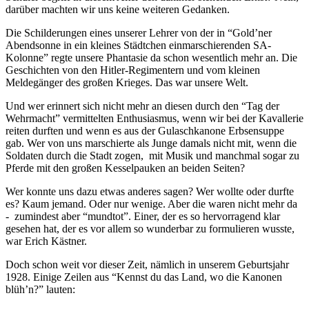
darüber machten wir uns keine weiteren Gedanken.
Die Schilderungen eines unserer Lehrer von der in “Gold’ner
Abendsonne in ein kleines Städtchen einmarschierenden SA-
Kolonne” regte unsere Phantasie da schon wesentlich mehr an. Die
Geschichten von den Hitler-Regimentern und vom kleinen
Meldegänger des großen Krieges. Das war unsere Welt.
Und wer erinnert sich nicht mehr an diesen durch den “Tag der
Wehrmacht” vermittelten Enthusiasmus, wenn wir bei der Kavallerie
reiten durften und wenn es aus der Gulaschkanone Erbsensuppe
gab. Wer von uns marschierte als Junge damals nicht mit, wenn die
Soldaten durch die Stadt zogen, mit Musik und manchmal sogar zu
Pferde mit den großen Kesselpauken an beiden Seiten?
Wer konnte uns dazu etwas anderes sagen? Wer wollte oder durfte
es? Kaum jemand. Oder nur wenige. Aber die waren nicht mehr da
- zumindest aber “mundtot”. Einer, der es so hervorragend klar
gesehen hat, der es vor allem so wunderbar zu formulieren wusste,
war Erich Kästner.
Doch schon weit vor dieser Zeit, nämlich in unserem Geburtsjahr
1928. Einige Zeilen aus “Kennst du das Land, wo die Kanonen
blüh’n?” lauten: