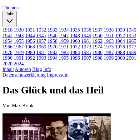
Themen
Jahr
1918
1930
1931
1932
1933
1934
1935
1936
1937
1938
1939
1940
1942
1943
1944
1945
1946
1947
1948
1949
1950
1951
1952
1953
1954
1955
1956
1957
1958
1959
1960
1961
1962
1963
1964
1965
1966
1967
1968
1969
1970
1971
1972
1973
1974
1975
1976
1977
1978
1979
1980
1981
1982
1983
1984
1985
1986
1987
1988
1989
1990
1991
1992
1993
1994
1995
1996
1997
1998
1999
2000
2001
2020
2024
Inhalt
Autoren
Blog
Info
Datenschutzerklärung
Impressum
Das Glück und das Heil
Von
Max Brink