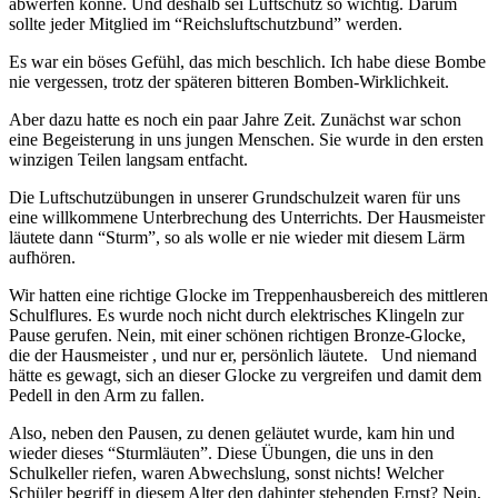
abwerfen könne. Und deshalb sei Luftschutz so wichtig. Darum
sollte jeder Mitglied im “Reichsluftschutzbund” werden.
Es war ein böses Gefühl, das mich beschlich. Ich habe diese Bombe
nie vergessen, trotz der späteren bitteren Bomben-Wirklichkeit.
Aber dazu hatte es noch ein paar Jahre Zeit. Zunächst war schon
eine Begeisterung in uns jungen Menschen. Sie wurde in den ersten
winzigen Teilen langsam entfacht.
Die Luftschutzübungen in unserer Grundschulzeit waren für uns
eine willkommene Unterbrechung des Unterrichts. Der Hausmeister
läutete dann “Sturm”, so als wolle er nie wieder mit diesem Lärm
aufhören.
Wir hatten eine richtige Glocke im Treppenhausbereich des mittleren
Schulflures. Es wurde noch nicht durch elektrisches Klingeln zur
Pause gerufen. Nein, mit einer schönen richtigen Bronze-Glocke,
die der Hausmeister , und nur er, persönlich läutete. Und niemand
hätte es gewagt, sich an dieser Glocke zu vergreifen und damit dem
Pedell in den Arm zu fallen.
Also, neben den Pausen, zu denen geläutet wurde, kam hin und
wieder dieses “Sturmläuten”. Diese Übungen, die uns in den
Schulkeller riefen, waren Abwechslung, sonst nichts! Welcher
Schüler begriff in diesem Alter den dahinter stehenden Ernst? Nein,