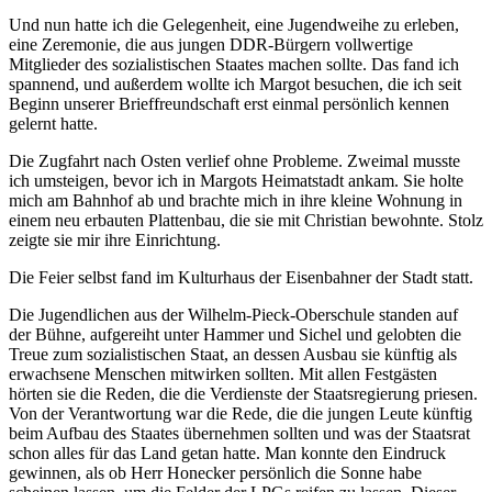
Und nun hatte ich die Gelegenheit, eine Jugendweihe zu erleben,
eine Zeremonie, die aus jungen DDR-Bürgern vollwertige
Mitglieder des sozialistischen Staates machen sollte. Das fand ich
spannend, und außerdem wollte ich Margot besuchen, die ich seit
Beginn unserer Brieffreundschaft erst einmal persönlich kennen
gelernt hatte.
Die Zugfahrt nach Osten verlief ohne Probleme. Zweimal musste
ich umsteigen, bevor ich in Margots Heimatstadt ankam. Sie holte
mich am Bahnhof ab und brachte mich in ihre kleine Wohnung in
einem neu erbauten Plattenbau, die sie mit Christian bewohnte. Stolz
zeigte sie mir ihre Einrichtung.
Die Feier selbst fand im Kulturhaus der Eisenbahner der Stadt statt.
Die Jugendlichen aus der Wilhelm-Pieck-Oberschule standen auf
der Bühne, aufgereiht unter Hammer und Sichel und gelobten die
Treue zum sozialistischen Staat, an dessen Ausbau sie künftig als
erwachsene Menschen mitwirken sollten. Mit allen Festgästen
hörten sie die Reden, die die Verdienste der Staatsregierung priesen.
Von der Verantwortung war die Rede, die die jungen Leute künftig
beim Aufbau des Staates übernehmen sollten und was der Staatsrat
schon alles für das Land getan hatte. Man konnte den Eindruck
gewinnen, als ob Herr Honecker persönlich die Sonne habe