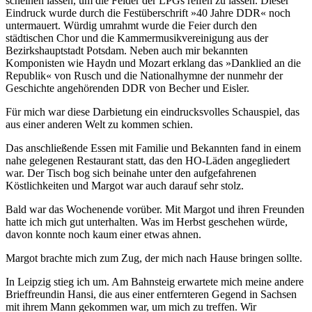
scheinen lassen, um die Felder der LPGs reifen zu lassen. Dieser
Eindruck wurde durch die Festüberschrift »40 Jahre DDR« noch
untermauert. Würdig umrahmt wurde die Feier durch den
städtischen Chor und die Kammermusikvereinigung aus der
Bezirkshauptstadt Potsdam. Neben auch mir bekannten
Komponisten wie Haydn und Mozart erklang das »Danklied an die
Republik« von Rusch und die Nationalhymne der nunmehr der
Geschichte angehörenden DDR von Becher und Eisler.
Für mich war diese Darbietung ein eindrucksvolles Schauspiel, das
aus einer anderen Welt zu kommen schien.
Das anschließende Essen mit Familie und Bekannten fand in einem
nahe gelegenen Restaurant statt, das den HO-Läden angegliedert
war. Der Tisch bog sich beinahe unter den aufgefahrenen
Köstlichkeiten und Margot war auch darauf sehr stolz.
Bald war das Wochenende vorüber. Mit Margot und ihren Freunden
hatte ich mich gut unterhalten. Was im Herbst geschehen würde,
davon konnte noch kaum einer etwas ahnen.
Margot brachte mich zum Zug, der mich nach Hause bringen sollte.
In Leipzig stieg ich um. Am Bahnsteig erwartete mich meine andere
Brieffreundin Hansi, die aus einer entfernteren Gegend in Sachsen
mit ihrem Mann gekommen war, um mich zu treffen. Wir