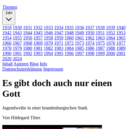
Themen
Jahr
1918
1930
1931
1932
1933
1934
1935
1936
1937
1938
1939
1940
1942
1943
1944
1945
1946
1947
1948
1949
1950
1951
1952
1953
1954
1955
1956
1957
1958
1959
1960
1961
1962
1963
1964
1965
1966
1967
1968
1969
1970
1971
1972
1973
1974
1975
1976
1977
1978
1979
1980
1981
1982
1983
1984
1985
1986
1987
1988
1989
1990
1991
1992
1993
1994
1995
1996
1997
1998
1999
2000
2001
2020
2024
Inhalt
Autoren
Blog
Info
Datenschutzerklärung
Impressum
Es gibt doch auch nur einen
Gott
Jugendweihe in einer brandenburgischen Stadt.
Von
Hildegard Thies