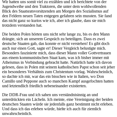
Wir hatten uns somit viel zu erzählen und ich berichtete von der
Jugendweihe und den Traktoren, die unter dem wohlwollenden
Blick des Staatsratsvorsitzenden am Morgen des Sozialismus auf
den Feldern neuen Taten entgegen gefahren sein mussten. Sie fand
das nicht ganz so kurios wie ich, aber ich glaube, dass sie mich
trotzdem verstanden hat.
Die beiden Polen hörten uns nicht sehr lange zu, bis es den Mann
drängte, sich an unserem Gespräch zu beteiligen. Dass es zwei
deutsche Staaten gab, das konnte er nicht verstehen! Es gibt doch
auch nur einen Gott, sagte er! Dieser Vergleich belustigte mich.
Besonders faszinierte mich, dass dieser Mann voller Gottvertrauen
aus einem kommunistischen Staat kam, was ich bisher immer mit
Atheismus in Verbindung gebracht hatte. Natürlich hatte ich davon
gelesen, dass in Polen mit seinem katholischen Papst schon seit jeher
ein besonderes Verhältnis zum Christentum vorlag. Wahrscheinlich,
so dachte ich mir, war das ein bisschen wie in Italien, wo Don
Camillo und Peppone auch so manchen Kampf ausgefochten hatten
und letztendlich friedlich nebeneinander existierten.
Die DDR-Frau und ich sahen uns verständnisinnig an und
unterdrückten ein Lächeln. Ich meinte, eine Vereinigung der beiden
deutschen Staaten würde sie jedenfalls ganz bestimmt nicht erleben.
Und dass ich das erleben würde, hielte ich auch für ziemlich
unwahrscheinlich.