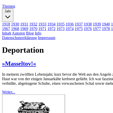
Themen
Jahr
1918
1930
1931
1932
1933
1934
1935
1936
1937
1938
1939
1940
1
1967
1968
1969
1970
1971
1972
1973
1974
1975
1976
1977
1978
1
Inhalt
Autoren
Blog
Info
Datenschutzerklärung
Impressum
Deportation
»Masseltov!«
In meinem zwölften Lebensjahr, kurz bevor die Welt aus den Angeln zu
Haut war von der eisigen Januarkälte krebsrot gefärbt. Ich war faszi
verhüllte, abgetragene Schuhe, einen verwaschenen Schal sowie mehr
Weiter...