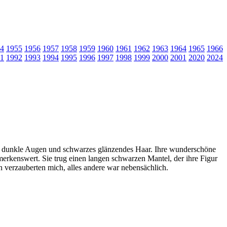
4
1955
1956
1957
1958
1959
1960
1961
1962
1963
1964
1965
1966
1
1992
1993
1994
1995
1996
1997
1998
1999
2000
2001
2020
2024
große dunkle Augen und schwarzes glänzendes Haar. Ihre wunderschöne
merkenswert. Sie trug einen langen schwarzen Mantel, der ihre Figur
 verzauberten mich, alles andere war nebensächlich.