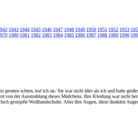
942
1943
1944
1945
1946
1947
1948
1949
1950
1951
1952
1953
195
979
1980
1981
1982
1983
1984
1985
1986
1987
1988
1989
1990
199
 geraten schien, traf ich sie. Sie war nicht älter als ich und hatte 
niert von der Ausstrahlung dieses Mädchens. Ihre Kleidung war nicht be
fach gestopfte Wollhandschuhe. Aber ihre Augen, diese dunklen Augen