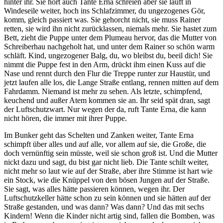
hinter ihr. Sie hört auch Tante Erna schreien aber sie läuft in
Windeseile weiter, hoch ins Schlafzimmer, du ungezogenes Gör,
komm, gleich passiert was. Sie gehorcht nicht, sie muss Rainer
retten, sie wird ihn nicht zurücklassen, niemals mehr. Sie hastet zum
Bett, zieht die Puppe unter dem Plumeau hervor, das die Mutter von
Schreiberhau nachgeholt hat, und unter dem Rainer so schön warm
schläft. Kind, ungezogener Balg, du, wo bleibst du, beeil dich! Sie
nimmt die Puppe fest in den Arm, drückt ihm einen Kuss auf die
Nase und rennt durch den Flur die Treppe runter zur Haustür, und
jetzt laufen alle los, die Lange Straße entlang, rennen mitten auf dem
Fahrdamm. Niemand ist mehr zu sehen. Als letzte, schimpfend,
keuchend und außer Atem kommen sie an. Ihr seid spät dran, sagt
der Luftschutzwart. Nur wegen der da, ruft Tante Erna, die kann
nicht hören, die immer mit ihrer Puppe.
Im Bunker geht das Schelten und Zanken weiter, Tante Erna
schimpft über alles und auf alle, vor allem auf sie, die Große, die
doch vernünftig sein müsste, weil sie schon groß ist. Und die Mutter
nickt dazu und sagt, du bist gar nicht lieb. Die Tante schilt weiter,
nicht mehr so laut wie auf der Straße, aber ihre Stimme ist hart wie
ein Stock, wie die Knüppel von den bösen Jungen auf der Straße.
Sie sagt, was alles hätte passieren können, wegen ihr. Der
Luftschutzkeller hätte schon zu sein können und sie hätten auf der
Straße gestanden, und was dann? Was dann? Und das mit sechs
Kindern! Wenn die Kinder nicht artig sind, fallen die Bomben, was