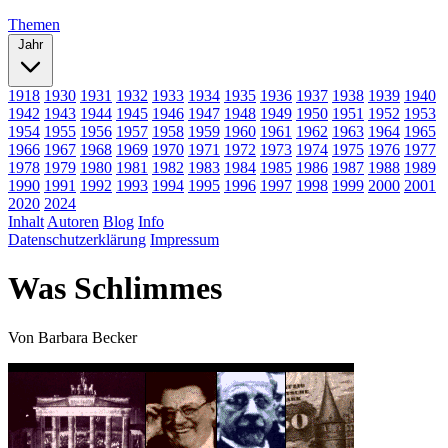
Themen
Jahr
1918
1930
1931
1932
1933
1934
1935
1936
1937
1938
1939
1940
1942
1943
1944
1945
1946
1947
1948
1949
1950
1951
1952
1953
1954
1955
1956
1957
1958
1959
1960
1961
1962
1963
1964
1965
1966
1967
1968
1969
1970
1971
1972
1973
1974
1975
1976
1977
1978
1979
1980
1981
1982
1983
1984
1985
1986
1987
1988
1989
1990
1991
1992
1993
1994
1995
1996
1997
1998
1999
2000
2001
2020
2024
Inhalt
Autoren
Blog
Info
Datenschutzerklärung
Impressum
Was Schlimmes
Von
Barbara Becker