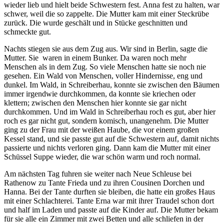
wieder lieb und hielt beide Schwestern fest. Anna fest zu halten, war
schwer, weil die so zappelte. Die Mutter kam mit einer Steckrübe
zurück. Die wurde geschält und in Stücke geschnitten und
schmeckte gut.
Nachts stiegen sie aus dem Zug aus. Wir sind in Berlin, sagte die
Mutter. Sie waren in einem Bunker. Da waren noch mehr
Menschen als in dem Zug. So viele Menschen hatte sie noch nie
gesehen. Ein Wald von Menschen, voller Hindernisse, eng und
dunkel. Im Wald, in Schreiberhau, konnte sie zwischen den Bäumen
immer irgendwie durchkommen, da konnte sie kriechen oder
klettern; zwischen den Menschen hier konnte sie gar nicht
durchkommen. Und im Wald in Schreiberhau roch es gut, aber hier
roch es gar nicht gut, sondern komisch, unangenehm. Die Mutter
ging zu der Frau mit der weißen Haube, die vor einem großen
Kessel stand, und sie passte gut auf die Schwestern auf, damit nichts
passierte und nichts verloren ging. Dann kam die Mutter mit einer
Schüssel Suppe wieder, die war schön warm und roch normal.
Am nächsten Tag fuhren sie weiter nach Neue Schleuse bei
Rathenow zu Tante Frieda und zu ihren Cousinen Dorchen und
Hanna. Bei der Tante durften sie bleiben, die hatte ein großes Haus
mit einer Schlachterei. Tante Erna war mit ihrer Traudel schon dort
und half im Laden und passte auf die Kinder auf. Die Mutter bekam
für sie alle ein Zimmer mit zwei Betten und alle schliefen in der