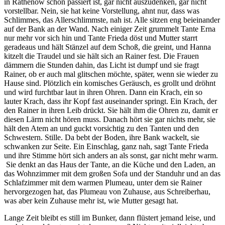
in Rathenow schon passiert ist, gar nicht auszudenken, gar nicht
vorstellbar. Nein, sie hat keine Vorstellung, ahnt nur, dass was
Schlimmes, das Allerschlimmste, nah ist. Alle sitzen eng beieinander
auf der Bank an der Wand. Nach einiger Zeit grummelt Tante Erna
nur mehr vor sich hin und Tante Frieda döst und Mutter starrt
geradeaus und hält Stänzel auf dem Schoß, die greint, und Hanna
kitzelt die Traudel und sie hält sich an Rainer fest. Die Frauen
dämmern die Stunden dahin, das Licht ist dumpf und sie fragt
Rainer, ob er auch mal glitschen möchte, später, wenn sie wieder zu
Hause sind. Plötzlich ein komisches Geräusch, es grollt und dröhnt
und wird furchtbar laut in ihren Ohren. Dann ein Krach, ein so
lauter Krach, dass ihr Kopf fast auseinander springt. Ein Krach, der
den Rainer in ihren Leib drückt. Sie hält ihm die Ohren zu, damit er
diesen Lärm nicht hören muss. Danach hört sie gar nichts mehr, sie
hält den Atem an und guckt vorsichtig zu den Tanten und den
Schwestern. Stille. Da bebt der Boden, ihre Bank wackelt, sie
schwanken zur Seite. Ein Einschlag, ganz nah, sagt Tante Frieda
und ihre Stimme hört sich anders an als sonst, gar nicht mehr warm.
Sie denkt an das Haus der Tante, an die Küche und den Laden, an
das Wohnzimmer mit dem großen Sofa und der Standuhr und an das
Schlafzimmer mit dem warmen Plumeau, unter dem sie Rainer
hervorgezogen hat, das Plumeau von Zuhause, aus Schreiberhau,
was aber kein Zuhause mehr ist, wie Mutter gesagt hat.
Lange Zeit bleibt es still im Bunker, dann flüstert jemand leise, und