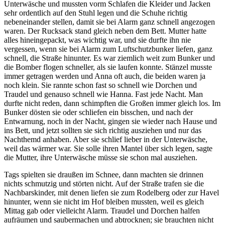
Unterwäsche und mussten vorm Schlafen die Kleider und Jacken
sehr ordentlich auf den Stuhl legen und die Schuhe richtig
nebeneinander stellen, damit sie bei Alarm ganz schnell angezogen
waren. Der Rucksack stand gleich neben dem Bett. Mutter hatte
alles hineingepackt, was wichtig war, und sie durfte ihn nie
vergessen, wenn sie bei Alarm zum Luftschutzbunker liefen, ganz
schnell, die Straße hinunter. Es war ziemlich weit zum Bunker und
die Bomber flogen schneller, als sie laufen konnte. Stänzel musste
immer getragen werden und Anna oft auch, die beiden waren ja
noch klein. Sie rannte schon fast so schnell wie Dorchen und
Traudel und genauso schnell wie Hanna. Fast jede Nacht. Man
durfte nicht reden, dann schimpften die Großen immer gleich los. Im
Bunker dösten sie oder schliefen ein bisschen, und nach der
Entwarnung, noch in der Nacht, gingen sie wieder nach Hause und
ins Bett, und jetzt sollten sie sich richtig ausziehen und nur das
Nachthemd anhaben. Aber sie schlief lieber in der Unterwäsche,
weil das wärmer war. Sie solle ihren Mantel über sich legen, sagte
die Mutter, ihre Unterwäsche müsse sie schon mal ausziehen.
Tags spielten sie draußen im Schnee, dann machten sie drinnen
nichts schmutzig und störten nicht. Auf der Straße trafen sie die
Nachbarskinder, mit denen liefen sie zum Rodelberg oder zur Havel
hinunter, wenn sie nicht im Hof bleiben mussten, weil es gleich
Mittag gab oder vielleicht Alarm. Traudel und Dorchen halfen
aufräumen und saubermachen und abtrocknen; sie brauchten nicht