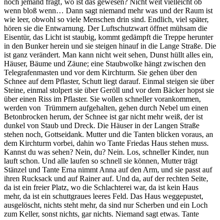
noch jemand fragt‚ wo ist das gewesen? Nicht weit vielleicht ob
wenn bloß wenn… Dann sagt niemand mehr was und der Raum ist
wie leer, obwohl so viele Menschen drin sind. Endlich, viel später,
hören sie die Entwarnung. Der Luftschutzwart öffnet mühsam die
Eisentür, das Licht ist staubig, kommt gedämpft die Treppe herunter
in den Bunker herein und sie steigen hinauf in die Lange Straße. Die
ist ganz verändert. Man kann nicht weit sehen, Dunst hüllt alles ein,
Häuser, Bäume und Zäune; eine Staubwolke hängt zwischen den
Telegrafenmasten und vor dem Kirchturm. Sie gehen über den
Schnee auf dem Pflaster, Schutt liegt darauf. Einmal steigen sie über
Steine, einmal stolpert sie über Geröll und vor dem Bäcker hopst sie
über einen Riss im Pflaster. Sie wollen schneller vorankommen,
werden von Trümmern aufgehalten, gehen durch Nebel um einen
Betonbrocken herum, der Schnee ist gar nicht mehr weiß, der ist
dunkel von Staub und Dreck. Die Häuser in der Langen Straße
stehen noch, Gottseidank. Mutter und die Tanten blicken voraus, an
dem Kirchturm vorbei, dahin wo Tante Friedas Haus stehen muss.
Kannst du was sehen? Nein, du? Nein. Los, schneller Kinder, nun
lauft schon. Und alle laufen so schnell sie können, Mutter trägt
Stänzel und Tante Erna nimmt Anna auf den Arm, und sie passt auf
ihren Rucksack und auf Rainer auf. Und da, auf der rechten Seite,
da ist ein freier Platz, wo die Schlachterei war, da ist kein Haus
mehr, da ist ein schuttgraues leeres Feld. Das Haus weggepustet,
ausgelöscht, nichts steht mehr, da sind nur Scherben und ein Loch
zum Keller, sonst nichts, gar nichts. Niemand sagt etwas. Tante