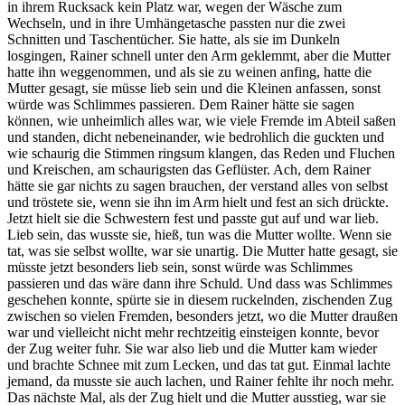
in ihrem Rucksack kein Platz war, wegen der Wäsche zum
Wechseln, und in ihre Umhängetasche passten nur die zwei
Schnitten und Taschentücher. Sie hatte, als sie im Dunkeln
losgingen, Rainer schnell unter den Arm geklemmt, aber die Mutter
hatte ihn weggenommen, und als sie zu weinen anfing, hatte die
Mutter gesagt, sie müsse lieb sein und die Kleinen anfassen, sonst
würde was Schlimmes passieren. Dem Rainer hätte sie sagen
können, wie unheimlich alles war, wie viele Fremde im Abteil saßen
und standen, dicht nebeneinander, wie bedrohlich die guckten und
wie schaurig die Stimmen ringsum klangen, das Reden und Fluchen
und Kreischen, am schaurigsten das Geflüster. Ach, dem Rainer
hätte sie gar nichts zu sagen brauchen, der verstand alles von selbst
und tröstete sie, wenn sie ihn im Arm hielt und fest an sich drückte.
Jetzt hielt sie die Schwestern fest und passte gut auf und war lieb.
Lieb sein, das wusste sie, hieß, tun was die Mutter wollte. Wenn sie
tat, was sie selbst wollte, war sie unartig. Die Mutter hatte gesagt, sie
müsste jetzt besonders lieb sein, sonst würde was Schlimmes
passieren und das wäre dann ihre Schuld. Und dass was Schlimmes
geschehen konnte, spürte sie in diesem ruckelnden, zischenden Zug
zwischen so vielen Fremden, besonders jetzt, wo die Mutter draußen
war und vielleicht nicht mehr rechtzeitig einsteigen konnte, bevor
der Zug weiter fuhr. Sie war also lieb und die Mutter kam wieder
und brachte Schnee mit zum Lecken, und das tat gut. Einmal lachte
jemand, da musste sie auch lachen, und Rainer fehlte ihr noch mehr.
Das nächste Mal, als der Zug hielt und die Mutter ausstieg, war sie