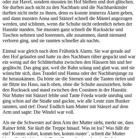
oder zur Havel, sondern mussten im Hof bleiben und dort glitschen.
Sie durften auch nicht zu den Nachbarn und die Nachbarskinder
durften nicht mehr zu ihnen, denn es konnte immerzu Alarm geben,
und dann mussten Anna und Stänzel schnell die Mäntel angezogen
werden, und schlimm, wenn die Schuhe nicht ordentlich neben der
Haustür standen. Sie mussten ganz schnell die Rucksäcke und
Taschen nehmen und losrennen, alle zusammen, damit niemand
verloren ging, und sie rannten schneller als nachts.
Einmal war gleich nach dem Frühstück Alarm. Sie war gerade auf
den Hof gelaufen und hatte zu den Nachbarn rüber geguckt und war
ein wenig auf der Schlitterbahn zwischen den Häusern hin und her
geglitscht. Das ging gut, weil die Bahn solang und glatt war, und sie
wünschte sich, dass Traudel und Hanna oder der Nachbarsjunge zu
ihr herauskämen. Da hörte sie die Sirenen und die Tanten riefen und
sie flitzte ins Haus, nach oben, ohne die Schuhe auszuziehen, holte
den Rucksack und stand zwischen den Cousinen in der Haustür.
Nur Mutter mit Stänzel fehlte und Tante Frieda wurde unruhig und
ging schon auf die Straße und guckte, wie alle Leute zum Bunker
rannten, und rief: Dora! Endlich kam Mutter mit Stänzel auf dem
Arm und sagte: Die Windel war voll.
Als sie die Schwester auf dem Arm der Mutter sieht, merkt sie, dass
Rainer fehlt. Sie läuft die Treppe hinauf. Was ist los? Was fällt dir
ein? Komm sofort, komm her, komm runter’, schreit die Mutter