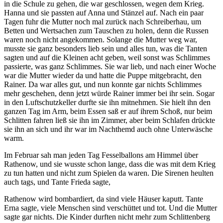
in die Schule zu gehen, die war geschlossen, wegen dem Krieg.
Hanna und sie passten auf Anna und Stänzel auf. Nach ein paar
Tagen fuhr die Mutter noch mal zurück nach Schreiberhau, um
Betten und Wertsachen zum Tauschen zu holen, denn die Russen
waren noch nicht angekommen. Solange die Mutter weg war,
musste sie ganz besonders lieb sein und alles tun, was die Tanten
sagten und auf die Kleinen acht geben, weil sonst was Schlimmes
passierte, was ganz Schlimmes. Sie war lieb, und nach einer Woche
war die Mutter wieder da und hatte die Puppe mitgebracht, den
Rainer. Da war alles gut, und nun konnte gar nichts Schlimmes
mehr geschehen, denn jetzt würde Rainer immer bei ihr sein. Sogar
in den Luftschutzkeller durfte sie ihn mitnehmen. Sie hielt ihn den
ganzen Tag im Arm, beim Essen saß er auf ihrem Schoß, nur beim
Schlitten fahren ließ sie ihn im Zimmer, aber beim Schlafen drückte
sie ihn an sich und ihr war im Nachthemd auch ohne Unterwäsche
warm.
Im Februar sah man jeden Tag Fesselballons am Himmel über
Rathenow, und sie wusste schon lange, dass die was mit dem Krieg
zu tun hatten und nicht zum Spielen da waren. Die Sirenen heulten
auch tags, und Tante Frieda sagte,
Rathenow wird bombardiert, da sind viele Häuser kaputt. Tante
Erna sagte, viele Menschen sind verschüttet und tot. Und die Mutter
sagte gar nichts. Die Kinder durften nicht mehr zum Schlittenberg