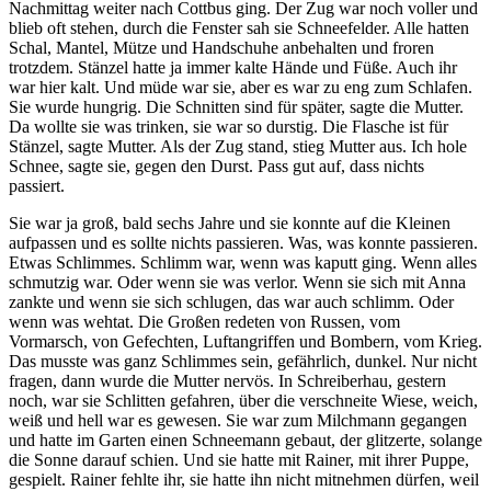
Nachmittag weiter nach Cottbus ging. Der Zug war noch voller und
blieb oft stehen, durch die Fenster sah sie Schneefelder. Alle hatten
Schal, Mantel, Mütze und Handschuhe anbehalten und froren
trotzdem. Stänzel hatte ja immer kalte Hände und Füße. Auch ihr
war hier kalt. Und müde war sie, aber es war zu eng zum Schlafen.
Sie wurde hungrig. Die Schnitten sind für später, sagte die Mutter.
Da wollte sie was trinken, sie war so durstig. Die Flasche ist für
Stänzel, sagte Mutter. Als der Zug stand, stieg Mutter aus. Ich hole
Schnee, sagte sie, gegen den Durst. Pass gut auf, dass nichts
passiert.
Sie war ja groß, bald sechs Jahre und sie konnte auf die Kleinen
aufpassen und es sollte nichts passieren. Was, was konnte passieren.
Etwas Schlimmes. Schlimm war, wenn was kaputt ging. Wenn alles
schmutzig war. Oder wenn sie was verlor. Wenn sie sich mit Anna
zankte und wenn sie sich schlugen, das war auch schlimm. Oder
wenn was wehtat. Die Großen redeten von Russen, vom
Vormarsch, von Gefechten, Luftangriffen und Bombern, vom Krieg.
Das musste was ganz Schlimmes sein, gefährlich, dunkel. Nur nicht
fragen, dann wurde die Mutter nervös. In Schreiberhau, gestern
noch, war sie Schlitten gefahren, über die verschneite Wiese, weich,
weiß und hell war es gewesen. Sie war zum Milchmann gegangen
und hatte im Garten einen Schneemann gebaut, der glitzerte, solange
die Sonne darauf schien. Und sie hatte mit Rainer, mit ihrer Puppe,
gespielt. Rainer fehlte ihr, sie hatte ihn nicht mitnehmen dürfen, weil