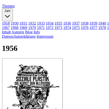
Themen
Jahr
1918
1930
1931
1932
1933
1934
1935
1936
1937
1938
1939
1940
1
1967
1968
1969
1970
1971
1972
1973
1974
1975
1976
1977
1978
1
Inhalt
Autoren
Blog
Info
Datenschutzerklärung
Impressum
1956