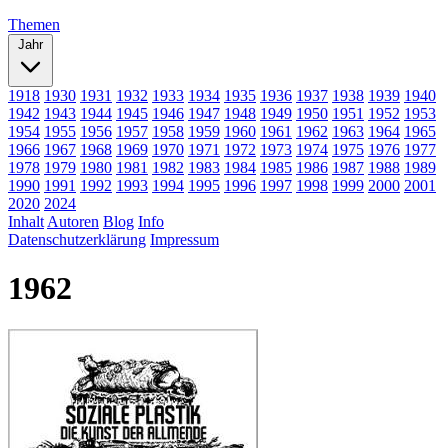
Themen
Jahr
1918
1930
1931
1932
1933
1934
1935
1936
1937
1938
1939
1940
1942
1943
1944
1945
1946
1947
1948
1949
1950
1951
1952
1953
1954
1955
1956
1957
1958
1959
1960
1961
1962
1963
1964
1965
1966
1967
1968
1969
1970
1971
1972
1973
1974
1975
1976
1977
1978
1979
1980
1981
1982
1983
1984
1985
1986
1987
1988
1989
1990
1991
1992
1993
1994
1995
1996
1997
1998
1999
2000
2001
2020
2024
Inhalt
Autoren
Blog
Info
Datenschutzerklärung
Impressum
1962