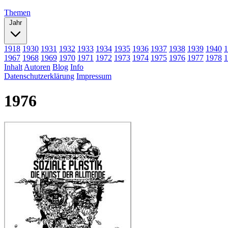
Themen
Jahr
1918
1930
1931
1932
1933
1934
1935
1936
1937
1938
1939
1940
1
1967
1968
1969
1970
1971
1972
1973
1974
1975
1976
1977
1978
1
Inhalt
Autoren
Blog
Info
Datenschutzerklärung
Impressum
1976