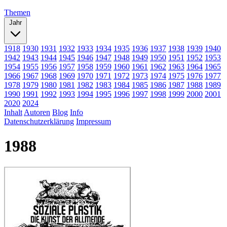
Themen
Jahr
1918
1930
1931
1932
1933
1934
1935
1936
1937
1938
1939
1940
1942
1943
1944
1945
1946
1947
1948
1949
1950
1951
1952
1953
1954
1955
1956
1957
1958
1959
1960
1961
1962
1963
1964
1965
1966
1967
1968
1969
1970
1971
1972
1973
1974
1975
1976
1977
1978
1979
1980
1981
1982
1983
1984
1985
1986
1987
1988
1989
1990
1991
1992
1993
1994
1995
1996
1997
1998
1999
2000
2001
2020
2024
Inhalt
Autoren
Blog
Info
Datenschutzerklärung
Impressum
1988